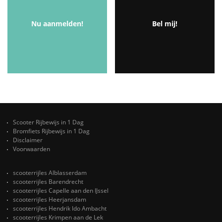
Nu aanmelden!
Bel mij!
Scooter Rijbewijs in 1 Dag
Bromfiets Rijbewijs in 1 Dag
Disclaimer
Voorwaarden
scooterrijles Alblasserdam
scooterrijles Barendrecht
scooterrijles Capelle aan den IJssel
scooterrijles Heerjansdam
scooterrijles Hendrik Ido Ambacht
scooterrijles Krimpen aan de Lek