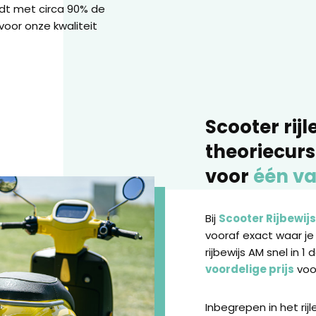
edt met circa 90% de
voor onze kwaliteit
Scooter rijl
theoriecur
voor
één va
Bij
Scooter Rijbewij
vooraf exact waar je
rijbewijs AM snel in 1 
voordelige prijs
voor
Inbegrepen in het rij