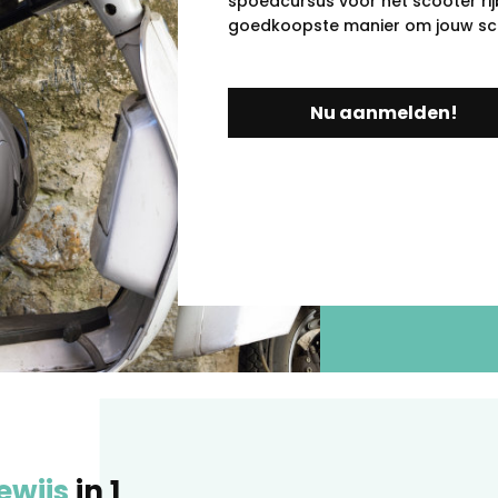
spoedcursus voor het scooter rijb
goedkoopste manier om jouw scoo
Nu aanmelden!
ewijs
in 1