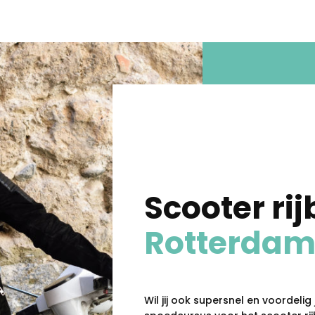
Scooter rij
Rotterda
Wil jij ook supersnel en voordeli