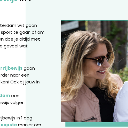
otterdam wilt gaan
f sport te gaan of om
en doe je altijd met
ije gevoel wat
 rijbewijs
gaan
erder naar een
ken! Ook bij jouw in
erdam
een
ewijs volgen.
jbewijs in 1 dag
oopste
manier om