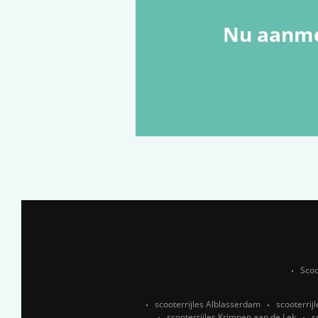
Nu aanme
Scoo
scooterrijles Alblasserdam
scooterrij
scooterrijles Krimpen aan de Lek
s