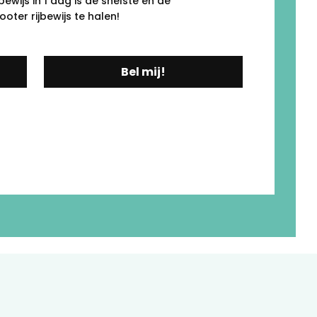
ewijs in 1 dag is de snelste én de
ter rijbewijs te halen!
Bel mij!