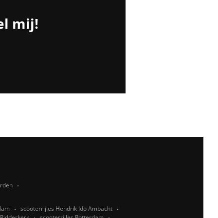
l mij!
rden
sdam
scooterrijles Hendrik Ido Ambacht
 Ridderkerk
scooterrijles Rotterdam