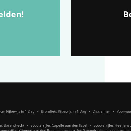
lden!
Be
ter Rijbewijs in 1 Dag
Bromfiets Rijbewijs in 1 Dag
Disclaimer
Voorwaa
les Barendrecht
scooterrijles Capelle aan den IJssel
scooterrijles Heerjan
cooterrijles Krimpen aan den IJssel
scooterrijles Papendrecht
scooterrijles