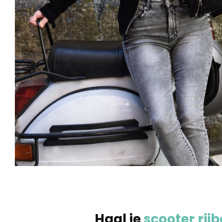
Haal je
scooter rijb