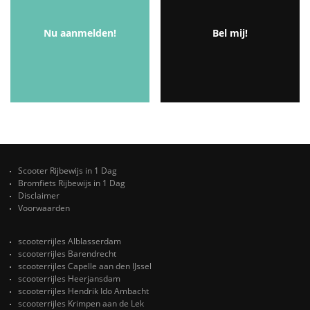
Nu aanmelden!
Bel mij!
Scooter Rijbewijs in 1 Dag
Bromfiets Rijbewijs in 1 Dag
Disclaimer
Voorwaarden
scooterrijles Alblasserdam
scooterrijles Barendrecht
scooterrijles Capelle aan den IJssel
scooterrijles Heerjansdam
scooterrijles Hendrik Ido Ambacht
scooterrijles Krimpen aan de Lek