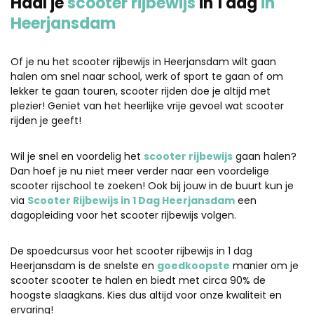
Haal je
scooter rijbewijs
in 1 dag
in
Heerjansdam
Of je nu het scooter rijbewijs in Heerjansdam wilt gaan
halen om snel naar school, werk of sport te gaan of om
lekker te gaan touren, scooter rijden doe je altijd met
plezier! Geniet van het heerlijke vrije gevoel wat scooter
rijden je geeft!
Wil je snel en voordelig het
scooter rijbewijs
gaan halen?
Dan hoef je nu niet meer verder naar een voordelige
scooter rijschool te zoeken! Ook bij jouw in de buurt kun je
via
Scooter Rijbewijs in 1 Dag Heerjansdam
een
dagopleiding voor het scooter rijbewijs volgen.
De spoedcursus voor het scooter rijbewijs in 1 dag
Heerjansdam is de snelste en
goedkoopste
manier om je
scooter scooter te halen en biedt met circa 90% de
hoogste slaagkans. Kies dus altijd voor onze kwaliteit en
ervaring!