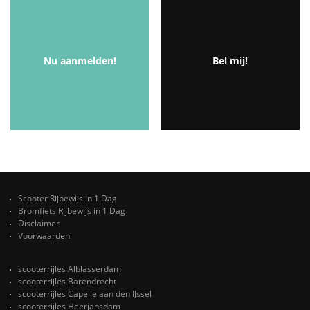
Nu aanmelden!
Bel mij!
Scooter Rijbewijs in 1 Dag
Bromfiets Rijbewijs in 1 Dag
Disclaimer
Voorwaarden
scooterrijles Alblasserdam
scooterrijles Barendrecht
scooterrijles Capelle aan den IJssel
scooterrijles Heerjansdam